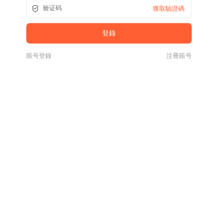
獲取驗證碼
賬号登錄
注冊賬号